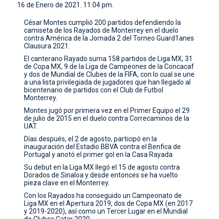
16 de Enero de 2021. 11:04 pm.
CONTACTO
César Montes cumplió 200 partidos defendiendo la
camiseta de los Rayados de Monterrey en el duelo
contra América de la Jornada 2 del Torneo Guard1anes
Clausura 2021.
El canterano Rayado suma 158 partidos de Liga MX, 31
de Copa MX, 9 de la Liga de Campeones de la Concacaf
y dos de Mundial de Clubes de la FIFA, con lo cual se une
a una lista privilegiada de jugadores que han llegado al
bicentenario de partidos con el Club de Futbol
Monterrey.
Montes jugó por primera vez en el Primer Equipo el 29
de julio de 2015 en el duelo contra Correcaminos de la
UAT.
Días después, el 2 de agosto, participó en la
inauguración del Estadio BBVA contra el Benfica de
Portugal y anotó el primer gol en la Casa Rayada.
Su debut en la Liga MX llegó el 15 de agosto contra
Dorados de Sinaloa y desde entonces se ha vuelto
pieza clave en el Monterrey.
Con los Rayados ha conseguido un Campeonato de
Liga MX en el Apertura 2019, dos de Copa MX (en 2017
y 2019-2020), así como un Tercer Lugar en el Mundial
de Clubes Catar 2020.