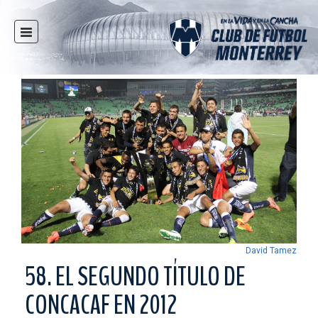
INICIO
NOTICIAS
CLUB
MULTIMEDIA
RAYADOS
RAYADAS
FUERZAS BÁSICAS
RESPONSABILIDAD SOCIAL
TAQUILLA
David Tamez
TIENDA
58. EL SEGUNDO TÍTULO DE
ESTADIO
CONCACAF EN 2012
PRENSA