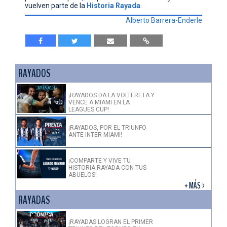
vuelven parte de la
Historia
Rayada
.
Alberto Barrera-Enderle
RAYADOS
¡RAYADOS DA LA VOLTERETA Y
VENCE A MIAMI EN LA
LEAGUES CUP!
¡RAYADOS, POR EL TRIUNFO
ANTE INTER MIAMI!
¡COMPARTE Y VIVE TU
HISTORIA RAYADA CON TUS
ABUELOS!
+ MÁS >
RAYADAS
¡RAYADAS LOGRAN EL PRIMER