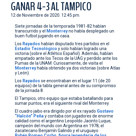
GANAR 4-3 AL TAMPICO
CONTACTO
12 de Noviembre de 2020. 12:45 pm.
Siete jornadas de la temporada 1981-82 habían
transcurrido y el
Monterrey
no había desplegado un
buen futbol jugando en casa.
Los
Rayados
habían disputado tres partidos en el
Estadio Tecnológico
y solo habían logrado una
victoria (sobre el Atlético Español). Además, habían
empatado ante los Tecos de la UAG y perdido ante los
Pumas de la UNAM. Curiosamente, de visita el
Monterrey
había obtenido ya dos victorias (sobre Atlas
y León).
Los
Rayados
se encontraban en el lugar 11 (de 20
equipos) de la tabla general antes de su compromiso
de la jornada 8.
El Tampico, otro equipo que estaba batallando para
sumar puntos, era el siguiente rival del Monterrey.
El cuadro jaibo era dirigido por el ex rayado
Gustavo
“Halcón”
Peña
y contaba con jugadores de enorme
calidad como el argentino Leopoldo Jacinto Luque,
campeón del mundo con Argentina en 1978, el
zacatecano Benjamín Galindo y el uruguayo
Rubén Romeo Corbo, figura legendaria de los