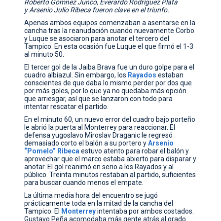
Roberto Gómnez Junco, Everardo Rodríguez Plata
y Arsenio Julio Ribeca fueron clave en el triunfo.
Apenas ambos equipos comenzaban a asentarse en la
cancha tras la reanudación cuando nuevamente Corbo
y Luque se asociaron para anotar el tercero del
Tampico. En esta ocasión fue Luque el que firmó el 1-3
al minuto 50.
El tercer gol de la Jaiba Brava fue un duro golpe para el
cuadro albiazul. Sin embargo, los
Rayados
estaban
conscientes de que daba lo mismo perder por dos que
por más goles, por lo que ya no quedaba más opción
que arriesgar, así que se lanzaron con todo para
intentar rescatar el partido.
En el minuto 60, un nuevo error del cuadro bajo porteño
le abrió la puerta al Monterrey para reaccionar. El
defensa yugoslavo Miroslav Draganic le regresó
demasiado corto el balón a su portero y
Arsenio
“Pomelo”
Ribeca
estuvo atento para robar el balón y
aprovechar que el marco estaba abierto para disparar y
anotar. El gol reanimó en serio a los Rayados y al
público. Treinta minutos restaban al partido, suficientes
para buscar cuando menos el empate.
La última media hora del encuentro se jugó
prácticamente toda en la mitad de la cancha del
Tampico. El
Monterrey
intentaba por ambos costados.
Gustavo Peña acomodaba más gente atrás al grado