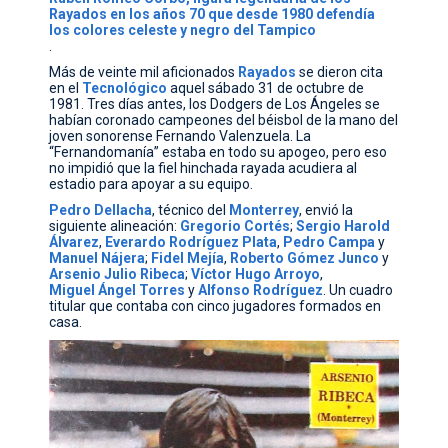
Rayados en los años 70 que desde 1980 defendía
los colores celeste y negro del Tampico
.
Más de veinte mil aficionados
Rayados
se dieron cita
en el
Tecnológico
aquel sábado 31 de octubre de
1981. Tres días antes, los Dodgers de Los Ángeles se
habían coronado campeones del béisbol de la mano del
joven sonorense Fernando Valenzuela. La
“Fernandomanía” estaba en todo su apogeo, pero eso
no impidió que la fiel hinchada rayada acudiera al
estadio para apoyar a su equipo.
Pedro
Dellacha
, técnico del
Monterrey
, envió la
siguiente alineación:
Gregorio
Cortés
;
Sergio Harold
Álvarez
,
Everardo Rodríguez
Plata
,
Pedro Campa
y
Manuel
Nájera
;
Fidel
Mejía
,
Roberto Gómez Junco
y
Arsenio Julio
Ribeca
;
Víctor
Hugo
Arroyo
,
Miguel Ángel Torres
y
Alfonso
Rodríguez
. Un cuadro
titular que contaba con cinco jugadores formados en
casa.