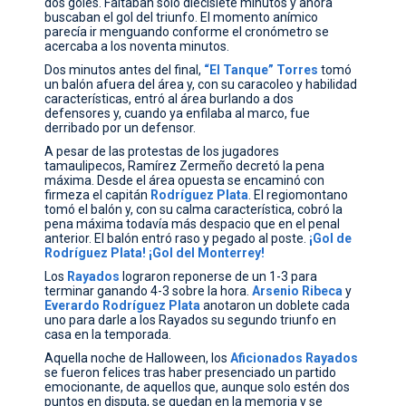
dos goles. Faltaban solo diecisiete minutos y ahora
buscaban el gol del triunfo. El momento anímico
parecía ir menguando conforme el cronómetro se
acercaba a los noventa minutos.
Dos minutos antes del final,
“El
Tanque” Torres
tomó
un balón afuera del área y, con su caracoleo y habilidad
características, entró al área burlando a dos
defensores y, cuando ya enfilaba al marco, fue
derribado por un defensor.
A pesar de las protestas de los jugadores
tamaulipecos, Ramírez Zermeño decretó la pena
máxima. Desde el área opuesta se encaminó con
firmeza el capitán
Rodríguez
Plata
. El regiomontano
tomó el balón y, con su calma característica, cobró la
pena máxima todavía más despacio que en el penal
anterior. El balón entró raso y pegado al poste.
¡Gol
de
Rodríguez
Plata!
¡Gol
del
Monterrey!
Los
Rayados
lograron reponerse de un 1-3 para
terminar ganando 4-3 sobre la hora.
Arsenio
Ribeca
y
Everardo Rodríguez
Plata
anotaron un doblete cada
uno para darle a los Rayados su segundo triunfo en
casa en la temporada.
Aquella noche de Halloween, los
Aficionados
Rayados
se fueron felices tras haber presenciado un partido
emocionante, de aquellos que, aunque solo estén dos
puntos en disputa, se quedan en la memoria y se