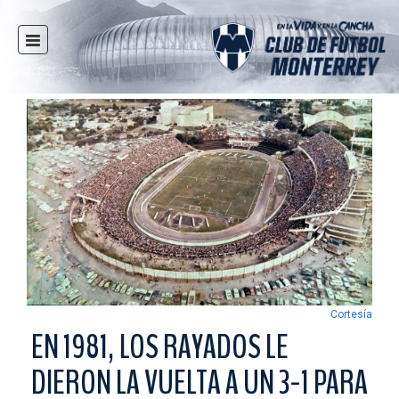
INICIO
NOTICIAS
CLUB
MULTIMEDIA
RAYADOS
RAYADAS
FUERZAS BÁSICAS
RESPONSABILIDAD SOCIAL
TAQUILLA
Cortesía
TIENDA
EN 1981, LOS RAYADOS LE
ESTADIO
DIERON LA VUELTA A UN 3-1 PARA
PRENSA