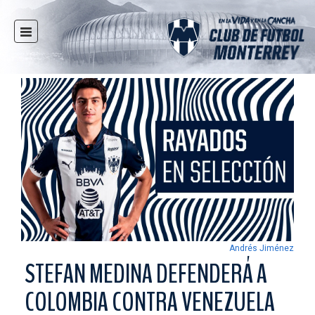
INICIO
NOTICIAS
CLUB
MULTIMEDIA
RAYADOS
RAYADAS
FUERZAS BÁSICAS
RESPONSABILIDAD SOCIAL
TAQUILLA
Andrés Jiménez
TIENDA
STEFAN MEDINA DEFENDERÁ A
ESTADIO
COLOMBIA CONTRA VENEZUELA
PRENSA