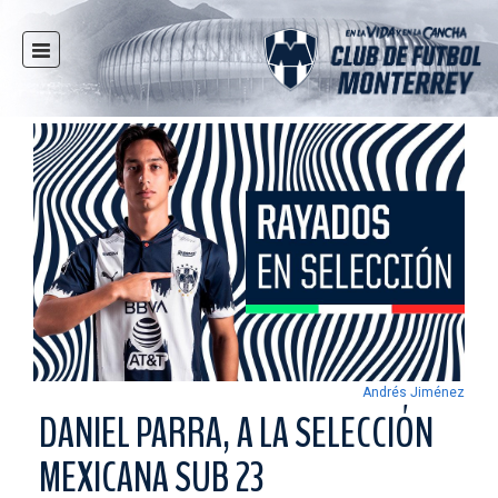
INICIO
NOTICIAS
CLUB
MULTIMEDIA
RAYADOS
RAYADAS
FUERZAS BÁSICAS
RESPONSABILIDAD SOCIAL
TAQUILLA
Andrés Jiménez
TIENDA
DANIEL PARRA, A LA SELECCIÓN
ESTADIO
MEXICANA SUB 23
PRENSA