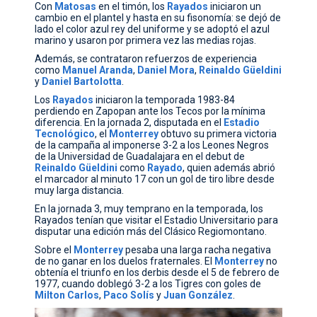
Con
Matosas
en el timón, los
Rayados
iniciaron un
cambio en el plantel y hasta en su fisonomía: se dejó de
lado el color azul rey del uniforme y se adoptó el azul
marino y usaron por primera vez las medias rojas.
Además, se contrataron refuerzos de experiencia
como
Manuel
Aranda
,
Daniel
Mora
,
Reinaldo
Güeldini
y
Daniel
Bartolotta
.
Los
Rayados
iniciaron la temporada 1983-84
perdiendo en Zapopan ante los Tecos por la mínima
diferencia. En la jornada 2, disputada en el
Estadio
Tecnológico
, el
Monterrey
obtuvo su primera victoria
de la campaña al imponerse 3-2 a los Leones Negros
de la Universidad de Guadalajara en el debut de
Reinaldo
Güeldini
como
Rayado
, quien además abrió
el marcador al minuto 17 con un gol de tiro libre desde
muy larga distancia.
En la jornada 3, muy temprano en la temporada, los
Rayados tenían que visitar el Estadio Universitario para
disputar una edición más del Clásico Regiomontano.
Sobre el
Monterrey
pesaba una larga racha negativa
de no ganar en los duelos fraternales. El
Monterrey
no
obtenía el triunfo en los derbis desde el 5 de febrero de
1977, cuando doblegó 3-2 a los Tigres con goles de
Milton
Carlos
,
Paco
Solís
y
Juan
González
.