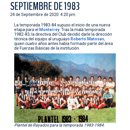
SEPTIEMBRE DE 1983
CONTACTO
24 de Septiembre de 2020. 4:20 pm.
La temporada 1983-84 supuso el inicio de una nueva
etapa para el
Monterrey
. Tras la mala temporada
1982-83, la directiva del Club decidió darle la dirección
técnica del equipo al uruguayo
Roberto
Matosas
,
quien cuatro años antes había formado parte del área
de Fuerzas Básicas de la institución.
Plantel de Rayados para la temporada 1983-1984.