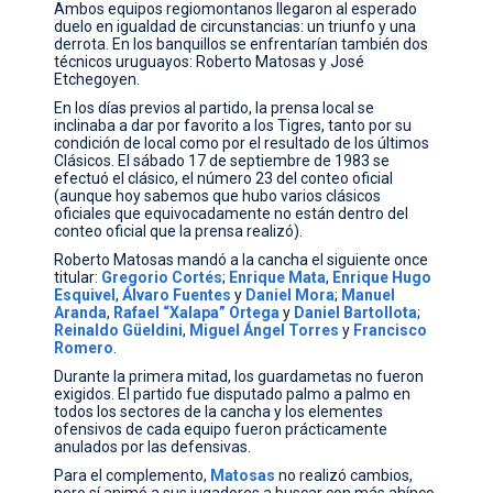
Ambos equipos regiomontanos llegaron al esperado
duelo en igualdad de circunstancias: un triunfo y una
derrota. En los banquillos se enfrentarían también dos
técnicos uruguayos: Roberto Matosas y José
Etchegoyen.
En los días previos al partido, la prensa local se
inclinaba a dar por favorito a los Tigres, tanto por su
condición de local como por el resultado de los últimos
Clásicos. El sábado 17 de septiembre de 1983 se
efectuó el clásico, el número 23 del conteo oficial
(aunque hoy sabemos que hubo varios clásicos
oficiales que equivocadamente no están dentro del
conteo oficial que la prensa realizó).
Roberto Matosas mandó a la cancha el siguiente once
titular:
Gregorio
Cortés
;
Enrique
Mata
,
Enrique
Hugo
Esquivel
,
Álvaro
Fuentes
y
Daniel
Mora
;
Manuel
Aranda
,
Rafael
“Xalapa”
Ortega
y
Daniel
Bartollota
;
Reinaldo
Güeldini
,
Miguel
Ángel
Torres
y
Francisco
Romero
.
Durante la primera mitad, los guardametas no fueron
exigidos. El partido fue disputado palmo a palmo en
todos los sectores de la cancha y los elementes
ofensivos de cada equipo fueron prácticamente
anulados por las defensivas.
Para el complemento,
Matosas
no realizó cambios,
pero sí animó a sus jugadores a buscar con más ahínco