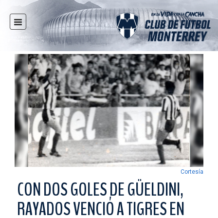
INICIO
NOTICIAS
CLUB
MULTIMEDIA
RAYADOS
RAYADAS
FUERZAS BÁSICAS
RESPONSABILIDAD SOCIAL
TAQUILLA
Cortesía
TIENDA
CON DOS GOLES DE GÜELDINI,
ESTADIO
RAYADOS VENCIÓ A TIGRES EN
PRENSA