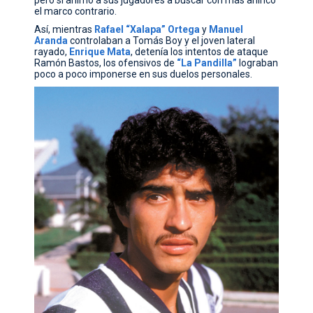
el marco contrario.
Así, mientras
Rafael
“Xalapa”
Ortega
y
Manuel
Aranda
controlaban a Tomás Boy y el joven lateral
rayado,
Enrique
Mata
, detenía los intentos de ataque
Ramón Bastos, los ofensivos de
“La Pandilla”
lograban
poco a poco imponerse en sus duelos personales.