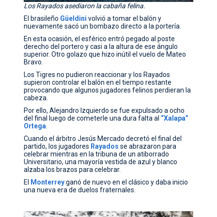
Los Rayados asediaron la cabaña felina.
El brasileño
Güeldini
volvió a tomar el balón y
nuevamente sacó un bombazo directo a la portería.
En esta ocasión, el esférico entró pegado al poste
derecho del portero y casi a la altura de ese ángulo
superior. Otro golazo que hizo inútil el vuelo de Mateo
Bravo.
Los Tigres no pudieron reaccionar y los Rayados
supieron controlar el balón en el tiempo restante
provocando que algunos jugadores felinos perdieran la
cabeza.
Por ello, Alejandro Izquierdo se fue expulsado a ocho
del final luego de cometerle una dura falta al
“Xalapa”
Ortega
.
Cuando el árbitro Jesús Mercado decretó el final del
partido, los jugadores
Rayados
se abrazaron para
celebrar mientras en la tribuna de un atiborrado
Universitario, una mayoría vestida de azul y blanco
alzaba los brazos para celebrar.
El
Monterrey
ganó de nuevo en el clásico y daba inicio
una nueva era de duelos fraternales.