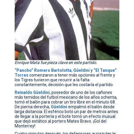
Enrique Mata fue pieza clave en este partido.
“Pancho”
Romero
Bartolotta
,
Güeldini
y
“El Tanque”
Torres
comenzaron a tener más opciones al frente y
los Tigres tuvieron que recurrir a la falta
constantemente, decisión que les costaría el partido.
Reinaldo
Güeldini
, poseedor de uno de los cañones
más temidos del futbol mexicano de los años ochenta,
tomó el balón para cobrar un tiro libre en el minuto 68.
De pierna derecha,
Güeldini
empalmó el balón desde
larga distancia. El esférico botó un par de metros antes
de llegar a la portería y el bote tomó un efecto inusual
que dejó estático al portero Mateo Bravo. ¡Gol del
Monterrey!
Cuatro minutos después, los defensores auriazules le