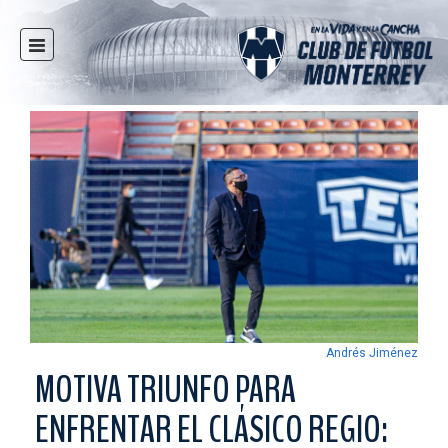
INICIO
NOTICIAS
CLUB
MULTIMEDIA
RAYADOS
RAYADAS
FUERZAS BÁSICAS
RESPONSABILIDAD SOCIAL
TAQUILLA
Andrés Jiménez
TIENDA
MOTIVA TRIUNFO PARA
ESTADIO
ENFRENTAR EL CLÁSICO REGIO:
PRENSA