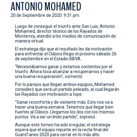
ANTONIO MOHAMED
CONTACTO
20 de Septiembre de 2020. 9:31 pm.
Luego de conseguir el triunfo ante San Luis, Antonio
Mohamed, director técnico de los Rayados de
Monterrey, atendió a los medios de comunicación de
manera virtual.
El estratega dijo que el resultado les da motivación
para enfrentar el Clásico Regio el próximo sábado 26
de septiembre en el Estadio BBVA.
“Necesitábamos ganar y estamos contentos por el
triunfo. Ahora toca alcanzar a recuperarnos y hacer
una buena recuperación”, comentó.
Por lo parejos que llegan ambos equipos, Mohamed
consideró que será un partido peleado, al cual llegarán
los Rayados con motivación a tope.
“Ganar reconforta y de visitante más. Esto nos va a
hacer una buena semana. Tenemos que llegar bien
fuertes al Clásico. Llegamos los dos con los mismos
puntos. Va a ser un lindo partido”, expresó.
Aunque este torneo ha sido irregular, el estratega
espera que el equipo repunte en la recta final del
Guard1anes 2020 para cerrar en lo más alto.