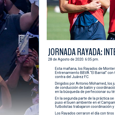
JORNADA RAYADA: INT
28 de Agosto de 2020. 6:05 pm.
Esta mañana, los Rayados de Monterr
Entrenamiento BBVA "El Barrial" con to
contra del Juárez F.C.
Dirigidos por Antonio Mohamed, los j
de conducción de balón y coordinació
en la búsqueda de perfeccionar su téc
En la segunda parte de la práctica se 
puso el buen ambiente en el Campame
futbolistas trabajaron coordinación y
Los Rayados cerraron el día con tiros 