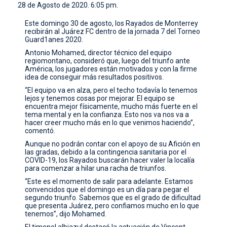
28 de Agosto de 2020. 6:05 pm.
CONTACTO
Este domingo 30 de agosto, los Rayados de Monterrey
recibirán al Juárez FC dentro de la jornada 7 del Torneo
Guard1anes 2020.
Antonio Mohamed, director técnico del equipo
regiomontano, consideró que, luego del triunfo ante
América, los jugadores están motivados y con la firme
idea de conseguir más resultados positivos.
“El equipo va en alza, pero el techo todavía lo tenemos
lejos y tenemos cosas por mejorar. El equipo se
encuentra mejor físicamente, mucho más fuerte en el
tema mental y en la confianza. Esto nos va nos va a
hacer creer mucho más en lo que venimos haciendo”,
comentó.
Aunque no podrán contar con el apoyo de su Afición en
las gradas, debido a la contingencia sanitaria por el
COVID-19, los Rayados buscarán hacer valer la localía
para comenzar a hilar una racha de triunfos.
“Este es el momento de salir para adelante. Estamos
convencidos que el domingo es un día para pegar el
segundo triunfo. Sabemos que es el grado de dificultad
que presenta Juárez, pero confiamos mucho en lo que
tenemos”, dijo Mohamed.
El timonel albiazul destacó la actuación de Vincent