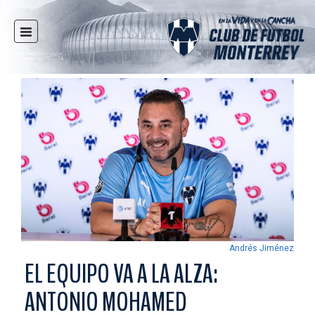
INICIO
NOTICIAS
CLUB
MULTIMEDIA
RAYADOS
RAYADAS
FUERZAS BÁSICAS
RESPONSABILIDAD SOCIAL
TAQUILLA
Andrés Jiménez
TIENDA
EL EQUIPO VA A LA ALZA:
ESTADIO
ANTONIO MOHAMED
PRENSA