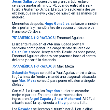
Jesús
Gallardo
, quien dio un gran partido, estuvo
cerca de anotar al minuto 70, cuando entró al área y
fusiló a Guillermo Ochoa. El arquero azulcrema desvió
el balón, que se elevó y cayó de nuevo en las manos del
arquero.
Momentos después,
Hugo
González
, se lanzó al rincón
de la portería y mandó a tiro de esquina un disparo de
Francisco Córdova.
75' AMÉRICA 1-2 RAYADOS
| Emanuel Aguilera
El silbante revisó en el VAR una jugada previa y
sancionó como penal una carga dentro del área de
Celso
Ortiz
sobre Henry Martín. Desde los once pasos,
Emanuel Aguilera disparó con potencia hacia el centro
del arco y acortó la distancia.
75' AMÉRICA 1-3 RAYADOS
| Maxi Meza
Sebastián Vegas
se quitó a Paul Aguilar, entró al área,
llegó a línea de fondo y mandó una diagonal retrasada,
que
Maxi
Meza
conectó para poner el balón al ángulo.
¡Golazo!
Con el 3-1 a favor, los
Rayados
pudieron controlar
mejor el partido. En tiempo de compensación,
ingresaron
Ángel
Zapata
y
Shayr
Mohamed
. Al 92', el
silbante sacó la roja directa a
Shayr
por una falta.
Los
Rayados
se llevaron el triunfo por 3-1 en la difícil