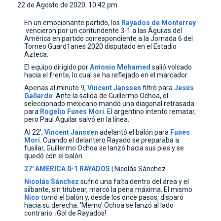
22 de Agosto de 2020. 10:42 pm.
CONTACTO
En un emocionante partido, los
Rayados
de
Monterrey
vencieron por un contundente 3-1 a las Águilas del
América en partido correspondiente a la Jornada 6 del
Torneo Guard1anes 2020 disputado en el Estadio
Azteca.
El equipo dirigido por
Antonio
Mohamed
salió volcado
hacia el frente, lo cual se ha reflejado en el marcador.
Apenas al minuto 9,
Vincent
Janssen
filtró para
Jesús
Gallardo
. Ante la salida de Guillermo Ochoa, el
seleccionado mexicano mandó una diagonal retrasada
para
Rogelio
Funes
Mori
. El argentino intentó rematar,
pero Paul Aguilar salvó en la línea.
Al 22',
Vincent
Janssen
adelantó el balón para
Funes
Mori
. Cuando el delantero Rayado se preparaba a
fusilar, Guillermo Ochoa se lanzó hacia sus pies y se
quedó con el balón.
27' AMÉRICA 0-1 RAYADOS
| Nicolás Sánchez
Nicolás
Sánchez
sufrió una falta dentro del área y el
silbante, sin titubear, marcó la pena máxima. El mismo
Nico
tomó el balón y, desde los once pasos, disparó
hacia su derecha. 'Memo' Ochoa se lanzó al lado
contrario. ¡Gol de Rayados!