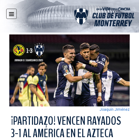
INICIO
NOTICIAS
CLUB
MULTIMEDIA
RAYADOS
RAYADAS
FUERZAS BÁSICAS
RESPONSABILIDAD SOCIAL
TAQUILLA
Joaquín Jiménez
TIENDA
¡PARTIDAZO! VENCEN RAYADOS
ESTADIO
3-1 AL AMÉRICA EN EL AZTECA
PRENSA