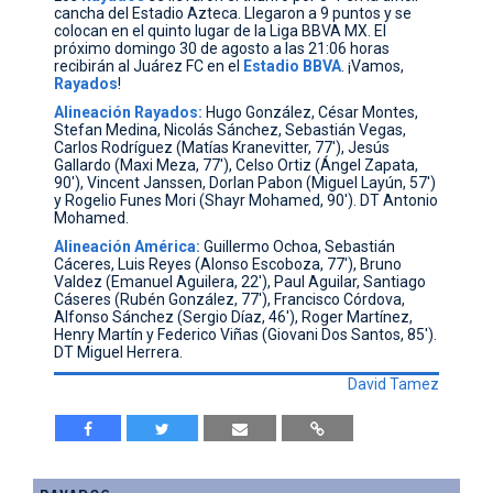
cancha del Estadio Azteca. Llegaron a 9 puntos y se
colocan en el quinto lugar de la Liga BBVA MX. El
próximo domingo 30 de agosto a las 21:06 horas
recibirán al Juárez FC en el
Estadio
BBVA
. ¡Vamos,
Rayados
!
Alineación Rayados:
Hugo González, César Montes,
Stefan Medina, Nicolás Sánchez, Sebastián Vegas,
Carlos Rodríguez (Matías Kranevitter, 77'), Jesús
Gallardo (Maxi Meza, 77'), Celso Ortiz (Ángel Zapata,
90'), Vincent Janssen, Dorlan Pabon (Miguel Layún, 57')
y Rogelio Funes Mori (Shayr Mohamed, 90'). DT Antonio
Mohamed.
Alineación América:
Guillermo Ochoa, Sebastián
Cáceres, Luis Reyes (Alonso Escoboza, 77'), Bruno
Valdez (Emanuel Aguilera, 22'), Paul Aguilar, Santiago
Cáseres (Rubén González, 77'), Francisco Córdova,
Alfonso Sánchez (Sergio Díaz, 46'), Roger Martínez,
Henry Martín y Federico Viñas (Giovani Dos Santos, 85').
DT Miguel Herrera.
David Tamez