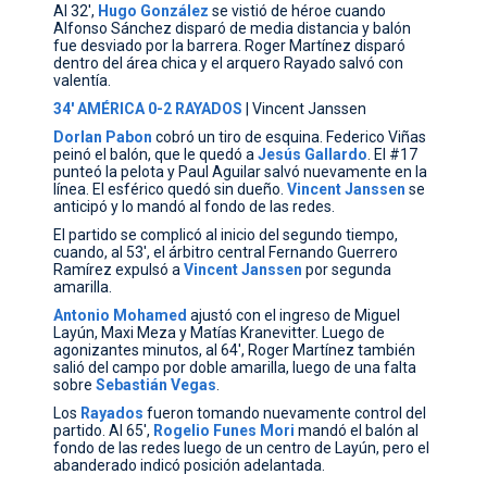
Al 32',
Hugo
González
se vistió de héroe cuando
Alfonso Sánchez disparó de media distancia y balón
fue desviado por la barrera. Roger Martínez disparó
dentro del área chica y el arquero Rayado salvó con
valentía.
34' AMÉRICA 0-2 RAYADOS
| Vincent Janssen
Dorlan
Pabon
cobró un tiro de esquina. Federico Viñas
peinó el balón, que le quedó a
Jesús
Gallardo
. El #17
punteó la pelota y Paul Aguilar salvó nuevamente en la
línea. El esférico quedó sin dueño.
Vincent
Janssen
se
anticipó y lo mandó al fondo de las redes.
El partido se complicó al inicio del segundo tiempo,
cuando, al 53', el árbitro central Fernando Guerrero
Ramírez expulsó a
Vincent
Janssen
por segunda
amarilla.
Antonio
Mohamed
ajustó con el ingreso de Miguel
Layún, Maxi Meza y Matías Kranevitter. Luego de
agonizantes minutos, al 64', Roger Martínez también
salió del campo por doble amarilla, luego de una falta
sobre
Sebastián
Vegas
.
Los
Rayados
fueron tomando nuevamente control del
partido. Al 65',
Rogelio
Funes
Mori
mandó el balón al
fondo de las redes luego de un centro de Layún, pero el
abanderado indicó posición adelantada.