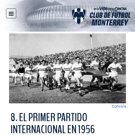
INICIO
NOTICIAS
CLUB
MULTIMEDIA
RAYADOS
RAYADAS
FUERZAS BÁSICAS
RESPONSABILIDAD SOCIAL
TAQUILLA
Cortesía
TIENDA
8. EL PRIMER PARTIDO
ESTADIO
INTERNACIONAL EN 1956
PRENSA