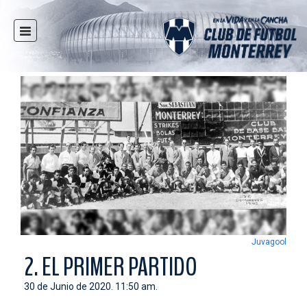
INICIO
NOTICIAS
CLUB
MULTIMEDIA
RAYADOS
RAYADAS
FUERZAS BÁSICAS
RESPONSABILIDAD SOCIAL
TAQUILLA
Juvagool
TIENDA
2. EL PRIMER PARTIDO
ESTADIO
30 de Junio de 2020. 11:50 am.
PRENSA