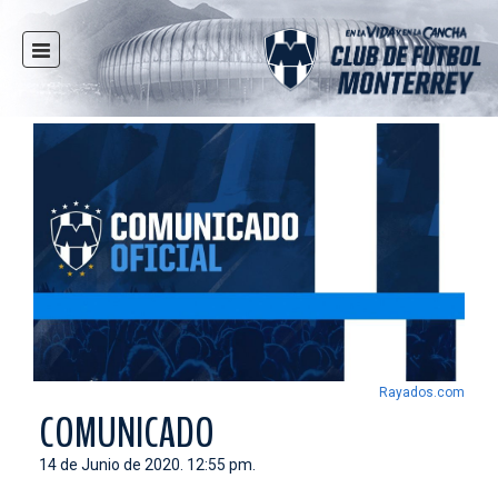
INICIO
NOTICIAS
CLUB
MULTIMEDIA
RAYADOS
RAYADAS
FUERZAS BÁSICAS
RESPONSABILIDAD SOCIAL
TAQUILLA
Rayados.com
TIENDA
COMUNICADO
ESTADIO
14 de Junio de 2020. 12:55 pm.
PRENSA