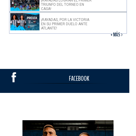
¡RAYADAS LOGRAN EL PRIMER
TRIUNFO DEL TORNEO EN
CASA!
¡RAYADAS, POR LA VICTORIA
EN SU PRIMER DUELO ANTE
ATLANTE!
+ MÁS >
FACEBOOK