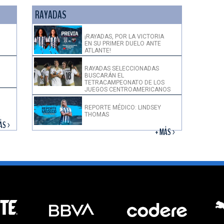
RAYADAS
¡RAYADAS, POR LA VICTORIA
EN SU PRIMER DUELO ANTE
ATLANTE!
RAYADAS SELECCIONADAS
BUSCARÁN EL
TETRACAMPEONATO DE LOS
JUEGOS CENTROAMERICANOS
REPORTE MÉDICO: LINDSEY
THOMAS
!
ÁS >
+ MÁS >