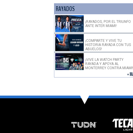
RAYADOS
¡RAYADOS, POR EL TRIUNFO
ANTE INTER MIAMI!
¡COMPARTE Y VIVE TU
HISTORIA RAYADA CON TUS
ABUELOS!
¡VIVE LA WATCH PARTY
RAYADA Y APOYA AL
MONTERREY CONTRA MIAMI
+ M