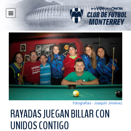
INICIO
NOTICIAS
CLUB
MULTIMEDIA
RAYADOS
RAYADAS
FUERZAS BÁSICAS
RESPONSABILIDAD SOCIAL
TAQUILLA
Fotografías - Joaquín Jiménez
TIENDA
RAYADAS JUEGAN BILLAR CON
ESTADIO
UNIDOS CONTIGO
PRENSA