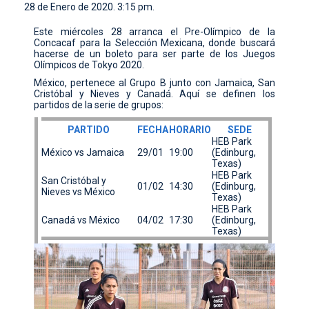
28 de Enero de 2020. 3:15 pm.
CONTACTO
Este miércoles 28 arranca el Pre-Olímpico de la
Concacaf para la Selección Mexicana, donde buscará
hacerse de un boleto para ser parte de los Juegos
Olímpicos de Tokyo 2020.
México, pertenece al Grupo B junto con Jamaica, San
Cristóbal y Nieves y Canadá. Aquí se definen los
partidos de la serie de grupos:
PARTIDO
FECHA
HORARIO
SEDE
HEB Park
México vs Jamaica
29/01
19:00
(Edinburg,
Texas)
HEB Park
San Cristóbal y
01/02
14:30
(Edinburg,
Nieves vs México
Texas)
HEB Park
Canadá vs México
04/02
17:30
(Edinburg,
Texas)