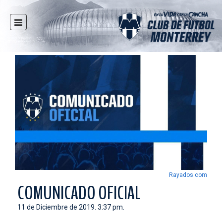
INICIO
NOTICIAS
CLUB
MULTIMEDIA
RAYADOS
RAYADAS
FUERZAS BÁSICAS
RESPONSABILIDAD SOCIAL
TAQUILLA
Rayados.com
TIENDA
COMUNICADO OFICIAL
ESTADIO
11 de Diciembre de 2019. 3:37 pm.
PRENSA