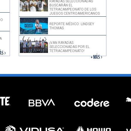
RAYADAS SELECCIONADAS
BUSCARÁN EL
!
TETRACAMPEONATO DE LOS
JUEGOS CENTROAMERICANOS
DO
REPORTE MÉDICO: LINDSEY
THOMAS
A
¡VAN RAYADAS
SELECCIONADAS POR EL
TETRACAMPEONATO!
ÁS >
+ MÁS >