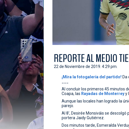
REPORTE AL MEDIO TI
22 de Noviembre de 2019. 4:29 pm.
¡Mira la fotogalería del partido!
Da c
___
Al concluir los primeros 45 minutos de
Coapa, las
Rayadas
de Monterrey
y 
Aunque las locales han logrado la úni
parejo.
Al 8', Desirée Monsiváis se descolgó p
portera Jaidy Gutiérrez.
Dos minutos tarde, Esmeralda Verdugo