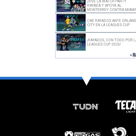
¡VIVE LA WATCH PARTY
RAYADA Y APOYA AL
MONTERREY CONTRA MIAMI
CAE RAYADOS ANTE ORLAN
CITY EN LA LEAGUES CUP
¡RAYADOS, CON TODO POR L
LEAGUES CUP 2026!
+ M