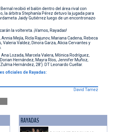
rnal recibió el balón dentro del área rival con
o, la árbitra Stephanía Pérez detuvo la jugada para
uardameta Jaidy Gutiérrez luego de un encontronazo
carán la voltereta. ¡Vamos, Rayadas!
 Annia Mejía, Ricla Rajunov, Mariana Cadena, Rebeca
, Valeria Valdez, Dinora Garza, Alicia Cervantes y
.
, Ana Lozada, Marcela Valera, Mónica Rodríguez,
Dorian Hernández, Mayra Ríos, Jennifer Muñoz,
 (Zulma Hernández, 28'). DT Leonardo Cuellar.
les oficiales de Rayadas:
David Tamez
RAYADAS