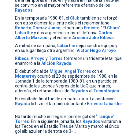
de la temporada 1980-81 y hasta el final de la 1983-84
se convirtió en el mayor referente ofensivo de los
Rayados
.
En la temporada 1980-81, el
Club
también se reforzó
con otros elementos, entre ellos el regiomontano
Roberto
Gómez
Junco
, el peruano
Ernesto
“El
Chino”
Labarthe
y dos argentinos más: el defensa
Carlos
Alberto
Mazzoni
y el volante
Arsenio
Julio
Ribeca
.
A mitad de campaña,
Labarthe
dejó nuestro equipo y
en su lugar llegó otro argentino:
Víctor
Hugo
Arroyo
.
Ribeca
,
Arroyo
y
Torres
formaron un tridente letal que
enamoró a la
Afición
Rayada
.
El debut oficial de
Miguel
Ángel
Torres
con el
Monterrey
ocurrió el 20 de septiembre de 1980, en la
Jornada 1 de la temporada 1980-81, en un partido en
contra de los Leones Negros de la UdG que marcó,
además, el retorno oficial de
Rayados
al
Tecnológico
.
El resultado final fue de empate a uno. La anotación
Rayada
lo hizo el también debutante
Ernesto
Labarthe
.
No tardó mucho en llegar el primer gol del
“Tanque”
Torres
. En la siguiente jornada, los
Rayados
visitaron a
los Tecos en el Estadio Tres de Marzo y marcó el único
gol albiazul en la derrota de 3-1.