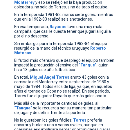
Monterrey
y eso se reflejó en la baja producción
goleadora, no solo de Torres, sino de todo el equipo.
En la temporada 1981-82, marcó siete goles; mientras
que en la 1982-83 realizó seis anotaciones.
En esa temporada,
Rayados
tuvo una muy mala
campaña, que casi le cuesta tener que jugar la liguilla
por el no descenso.
Sin embargo, para la temporada 1983-84 el equipo
resurgió de la mano del técnico uruguayo
Roberto
Matosas
.
El futbol más ofensivo que desplegó el equipo también
impactó la producción ofensiva del
“Tanque”
, quien
hizo 13 goles ese año futbolístico.
En total,
Miguel Ángel Torres
anotó 43 goles con la
camiseta del Monterrey entre septiembre de 1980 y
mayo de 1984. Todos ellos de liga, ya que, en aquellos
años el torneo de Copa no se realizó. En ese periodo,
Torres fue el jugador Rayado que más goles anotó.
Más allá de la importante cantidad de goles, al
“Tanque”
se le recuerda por su manera tan particular
de jugar y de definir frente a la portería.
No le gustaban los goles fáciles:
Torres
prefería
encarar y burlar a uno o varios rivales, aunque en
ocasiones eso implicara perder oportunidades claras