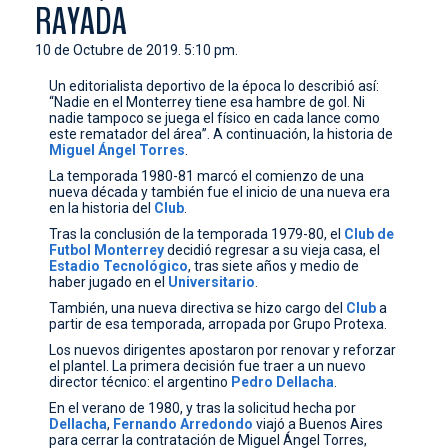
RAYADA
CONTACTO
10 de Octubre de 2019. 5:10 pm.
Un editorialista deportivo de la época lo describió así:
“Nadie en el Monterrey tiene esa hambre de gol. Ni
nadie tampoco se juega el físico en cada lance como
este rematador del área”. A continuación, la historia de
Miguel Ángel Torres
.
La temporada 1980-81 marcó el comienzo de una
nueva década y también fue el inicio de una nueva era
en la historia del
Club
.
Tras la conclusión de la temporada 1979-80, el
Club
de
Futbol
Monterrey
decidió regresar a su vieja casa, el
Estadio
Tecnológico
, tras siete años y medio de
haber jugado en el
Universitario
.
También, una nueva directiva se hizo cargo del
Club
a
partir de esa temporada, arropada por Grupo Protexa.
Los nuevos dirigentes apostaron por renovar y reforzar
el plantel. La primera decisión fue traer a un nuevo
director técnico: el argentino
Pedro
Dellacha
.
En el verano de 1980, y tras la solicitud hecha por
Dellacha
,
Fernando
Arredondo
viajó a Buenos Aires
para cerrar la contratación de Miguel Ángel Torres,