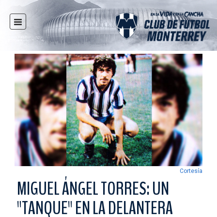
INICIO
NOTICIAS
CLUB
MULTIMEDIA
RAYADOS
RAYADAS
FUERZAS BÁSICAS
RESPONSABILIDAD SOCIAL
TAQUILLA
Cortesía
TIENDA
MIGUEL ÁNGEL TORRES: UN
ESTADIO
"TANQUE" EN LA DELANTERA
PRENSA