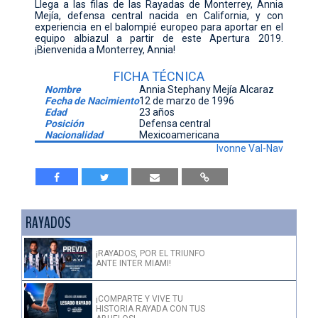
Llega a las filas de las Rayadas de Monterrey, Annia
Mejía, defensa central nacida en California, y con
CONTACTO
experiencia en el balompié europeo para aportar en el
equipo albiazul a partir de este Apertura 2019.
¡Bienvenida a Monterrey, Annia!
FICHA TÉCNICA
Nombre
Annia Stephany Mejía Alcaraz
Fecha de Nacimiento
12 de marzo de 1996
Edad
23 años
Posición
Defensa central
Nacionalidad
Mexicoamericana
Ivonne Val-Nav
RAYADOS
¡RAYADOS, POR EL TRIUNFO
ANTE INTER MIAMI!
¡COMPARTE Y VIVE TU
HISTORIA RAYADA CON TUS