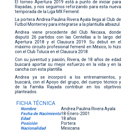
El torneo Apertura 2019 está a punto de iniciar para
Rayadas, y nos seguimos reforzando para esta nueva
CONTACTO
temporada de la Liga MX Femenil.
La portera Andrea Paulina Rivera Ayala llega al Club de
Futbol Monterrey para integrarse a la plantiulla albiazul.
Andrea viene procedente del Club Necaxa, donde
disputó 26 partidos con las Centellas a lo largo del
Apertura 2018 y el Clausura 2019. Su debut en el
máximo circuito profesional femenil en México, lo hizo
con el Club Toluca en el Clausura 2018.
Con su juventud y pasión, Rivera, de 18 años de edad
buscará aportar su mejor esfuerzo en la vida y en la
cancha con esta plantilla.
Andrea ya se incorporó a los entrenamientos, y
buscará, con el Apoyo del grupo, del cuerpo técnico y
de la Familia Rayada contribuir en los objetivos
planteados.
FICHA TÉCNICA
Nombre
Andrea Paulina Rivera Ayala
Fecha de Nacimiento
18-Enero-2001
Edad
18 años
Posición
Portera
Nacionalidad
Mexicana