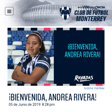
INICIO
NOTICIAS
CLUB
MULTIMEDIA
RAYADOS
RAYADAS
FUERZAS BÁSICAS
RESPONSABILIDAD SOCIAL
TAQUILLA
Ivonne Val-Nav
TIENDA
¡BIENVENIDA, ANDREA RIVERA!
ESTADIO
05 de Junio de 2019. 8:28 pm.
PRENSA