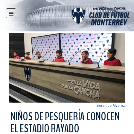
INICIO
NOTICIAS
CLUB
MULTIMEDIA
RAYADOS
RAYADAS
FUERZAS BÁSICAS
RESPONSABILIDAD SOCIAL
TAQUILLA
Berenice Alvarez
TIENDA
NIÑOS DE PESQUERÍA CONOCEN
ESTADIO
EL ESTADIO RAYADO
PRENSA