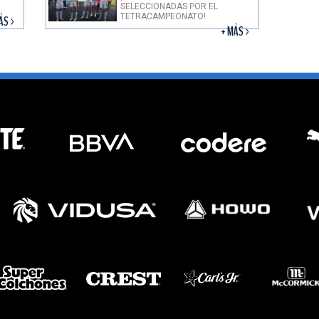
SELECCIONADAS POR EL
TETRACAMPEONATO!
ÁS >
+ MÁS >