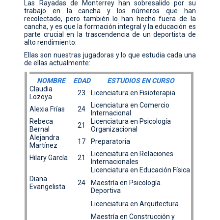
Las Rayadas de Monterrey han sobresalido por su
trabajo en la cancha y los números que han
CONTACTO
recolectado, pero también lo han hecho fuera de la
cancha, y es que la formación integral y la educación es
parte crucial en la trascendencia de un deportista de
alto rendimiento.
Ellas son nuestras jugadoras y lo que estudia cada una
de ellas actualmente:
NOMBRE
EDAD
ESTUDIOS EN CURSO
Claudia
23
Licenciatura en Fisioterapia
Lozoya
Licenciatura en Comercio
Alexia Frías
24
Internacional
Rebeca
Licenciatura en Psicología
21
Bernal
Organizacional
Alejandra
17
Preparatoria
Martínez
Licenciatura en Relaciones
Hilary García
21
Internacionales
Licenciatura en Educación Física
Diana
24
Maestría en Psicología
Evangelista
Deportiva
Licenciatura en Arquitectura
Maestría en Construcción y