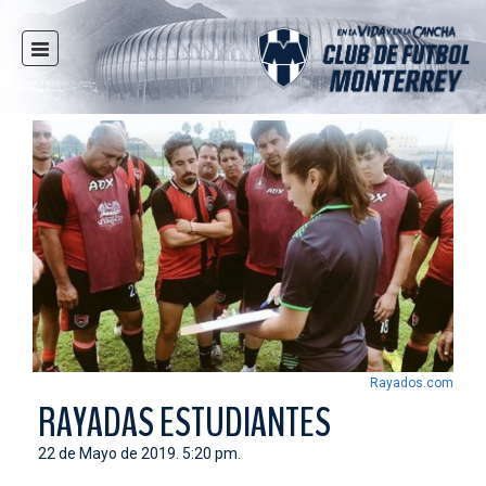
INICIO
NOTICIAS
CLUB
MULTIMEDIA
RAYADOS
RAYADAS
FUERZAS BÁSICAS
RESPONSABILIDAD SOCIAL
TAQUILLA
Rayados.com
TIENDA
RAYADAS ESTUDIANTES
ESTADIO
22 de Mayo de 2019. 5:20 pm.
PRENSA