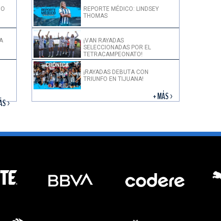
DO
REPORTE MÉDICO: LINDSEY
THOMAS
A
¡VAN RAYADAS
SELECCIONADAS POR EL
TETRACAMPEONATO!
¡RAYADAS DEBUTA CON
TRIUNFO EN TIJUANA!
+ MÁS >
ÁS >