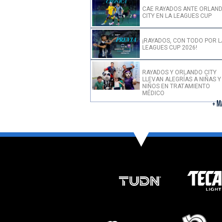
CAE RAYADOS ANTE ORLAN
CITY EN LA LEAGUES CUP
¡RAYADOS, CON TODO POR L
LEAGUES CUP 2026!
RAYADOS Y ORLANDO CITY
LLEVAN ALEGRÍAS A NIÑAS Y
NIÑOS EN TRATAMIENTO
MÉDICO
+ M