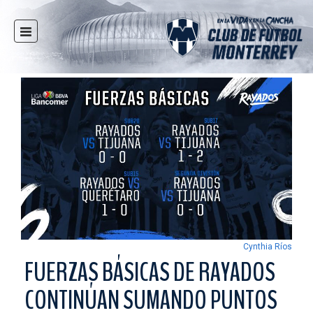
INICIO
NOTICIAS
CLUB
MULTIMEDIA
RAYADOS
RAYADAS
FUERZAS BÁSICAS
RESPONSABILIDAD SOCIAL
TAQUILLA
Cynthia Ríos
TIENDA
FUERZAS BÁSICAS DE RAYADOS
ESTADIO
CONTINÚAN SUMANDO PUNTOS
PRENSA