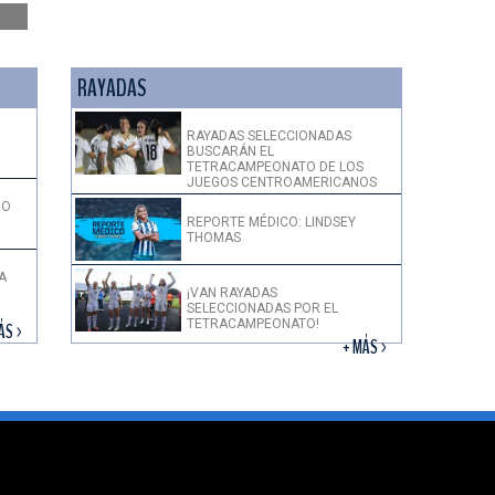
RAYADAS
RAYADAS SELECCIONADAS
BUSCARÁN EL
!
TETRACAMPEONATO DE LOS
JUEGOS CENTROAMERICANOS
DO
REPORTE MÉDICO: LINDSEY
THOMAS
A
¡VAN RAYADAS
SELECCIONADAS POR EL
TETRACAMPEONATO!
ÁS >
+ MÁS >