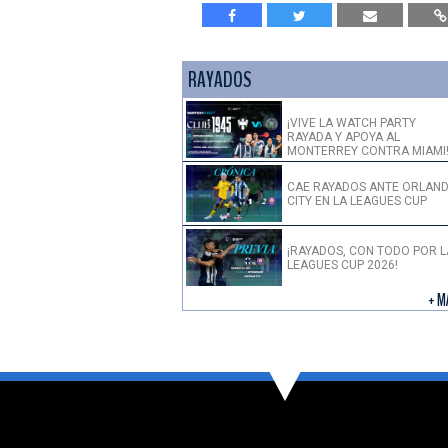
RAYADOS
¡VIVE LA WATCH PARTY
RAYADA Y APOYA AL
MONTERREY CONTRA MIAMI
CAE RAYADOS ANTE ORLAN
CITY EN LA LEAGUES CUP
¡RAYADOS, CON TODO POR L
LEAGUES CUP 2026!
+ M