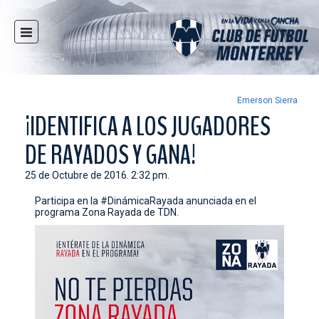
INICIO
NOTICIAS
CLUB
Emerson Sierra
¡IDENTIFICA A LOS JUGADORES
MULTIMEDIA
DE RAYADOS Y GANA!
RAYADOS
RAYADAS
25 de Octubre de 2016. 2:32 pm.
FUERZAS BÁSICAS
Participa en la #DinámicaRayada anunciada en el
programa Zona Rayada de TDN.
RESPONSABILIDAD SOCIAL
TAQUILLA
TIENDA
ESTADIO
PRENSA