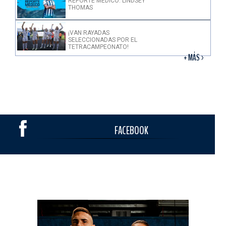
REPORTE MÉDICO: LINDSEY
THOMAS
¡VAN RAYADAS
SELECCIONADAS POR EL
TETRACAMPEONATO!
+ MÁS >
FACEBOOK