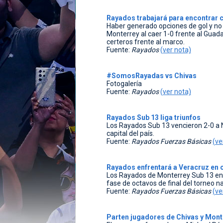
Rayados trabajará para encontrar 
Haber generado opciones de gol y no c
Monterrey al caer 1-0 frente al Guadal
certeros frente al marco.
Fuente:
Rayados
(ver nota)
#SomosRayadas vs Chivas
Fotogalería
Fuente:
Rayados
(ver nota)
Rayados Sub 13 liga triunfos
Los Rayados Sub 13 vencieron 2-0 a N
capital del país.
Fuente:
Rayados Fuerzas Básicas
(ve
Rayados enfrentará a Veracruz en o
Los Rayados de Monterrey Sub 13 enf
fase de octavos de final del torneo n
Fuente:
Rayados Fuerzas Básicas
(ve
Parten jugadores de Chivas y Monte