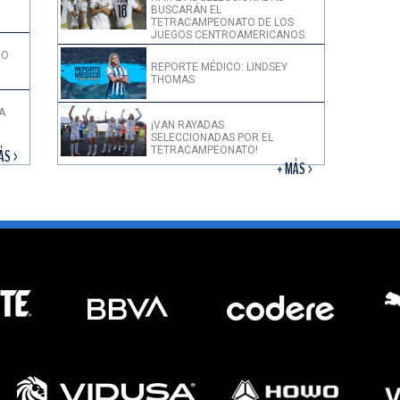
BUSCARÁN EL
!
TETRACAMPEONATO DE LOS
JUEGOS CENTROAMERICANOS
DO
REPORTE MÉDICO: LINDSEY
THOMAS
A
¡VAN RAYADAS
SELECCIONADAS POR EL
TETRACAMPEONATO!
ÁS >
+ MÁS >