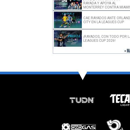
RAYADA Y APOYA AL
MONTERREY CONTRA MIAMI
CAE RAYADOS ANTE ORLAN
CITY EN LA LEAGUES CUP
¡RAYADOS, CON TODO POR L
LEAGUES CUP 2026!
+ M