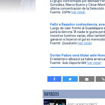
El grupo conformado por Michael Pére
González, Marco Bueno y César Montes
última concentración de la Selección
Fuente:
ESPN
(ver nota)
Faltó a Rayados contundencia, a
Luego de caer frente al Guadalajara 
justa la derrota “A nadie le gusta per
nosotros tuvimos varias, ellos tambié
ganaron e hicieron el gol es merecido”,
Fuente:
Quadratin
(ver nota)
Dorlan Pabon será titular ante Hon
El delantero albiazul ya había arran
Fuente:
Solo Deporte MX
(ver nota)
RAYADOS
¡VIVE LA WATCH PARTY