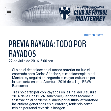
INICIO
NOTICIAS
CLUB
Emerson Sierra
PREVIA RAYADA: TODO POR
MULTIMEDIA
RAYADOS
RAYADOS
RAYADAS
22 de Julio de 2016. 6:00 pm.
FUERZAS BÁSICAS
Si bien el desenlace en el torneo anterior no fue el
esperado para Carlos Sánchez, el mediocampista del
RESPONSABILIDAD SOCIAL
Monterrey seguirá entregando el mayor esfuerzo por
la camiseta en este Apertura 2016 de la Liga BBVA
TAQUILLA
Bancomer.
TIENDA
Tras no participar con Rayados en la Final del Clausura
2016 de la Liga BBVA Bancomer, Sánchez reconoció
frustración al perderse el duelo por el título, afrontando
ESTADIO
las críticas generadas en el entorno, teniendo como
misión personal revertir la imagen.
PRENSA