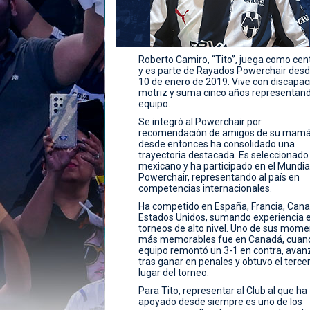
Roberto Camiro, “Tito”, juega como cent
y es parte de Rayados Powerchair desd
10 de enero de 2019. Vive con discapac
motriz y suma cinco años representand
equipo.
Se integró al Powerchair por
recomendación de amigos de su mamá
desde entonces ha consolidado una
trayectoria destacada. Es seleccionado
mexicano y ha participado en el Mundia
Powerchair, representando al país en
competencias internacionales.
Ha competido en España, Francia, Cana
Estados Unidos, sumando experiencia 
torneos de alto nivel. Uno de sus mom
más memorables fue en Canadá, cuand
equipo remontó un 3-1 en contra, avan
tras ganar en penales y obtuvo el terce
lugar del torneo.
Para Tito, representar al Club al que ha
apoyado desde siempre es uno de los