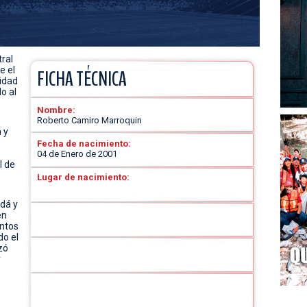
ral
e el
FICHA TÉCNICA
idad
o al
Nombre:
Roberto Camiro Marroquin
 y
Fecha de nacimiento:
04 de Enero de 2001
l de
Lugar de nacimiento:
dá y
en
entos
o el
zó
r