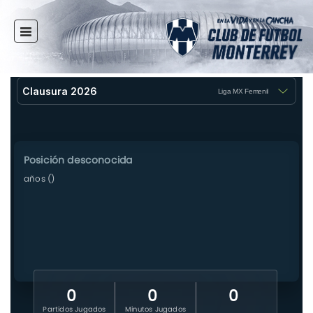
INICIO
NOTICIAS
CLUB
MULTIMEDIA
RAYADOS
RAYADAS
FUERZAS BÁSICAS
RESPONSABILIDAD SOCIAL
TAQUILLA
TIENDA
ESTADIO
PRENSA