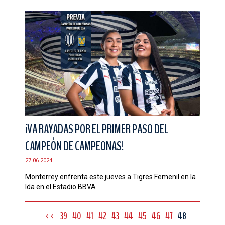
¡VA RAYADAS POR EL PRIMER PASO DEL
CAMPEÓN DE CAMPEONAS!
27.06.2024
Monterrey enfrenta este jueves a Tigres Femenil en la
Ida en el Estadio BBVA
<<
39
40
41
42
43
44
45
46
47
48