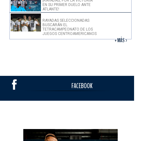
¡RAYADAS, POR LA VICTORIA
EN SU PRIMER DUELO ANTE
ATLANTE!
RAYADAS SELECCIONADAS
BUSCARÁN EL
TETRACAMPEONATO DE LOS
JUEGOS CENTROAMERICANOS
+ MÁS >
FACEBOOK