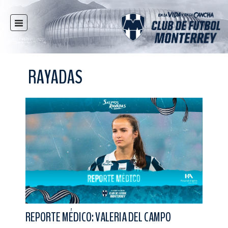
INICIO
NOTICIAS
RAYADAS
CLUB
MULTIMEDIA
RAYADOS
RAYADAS
FUERZAS BÁSICAS
RESPONSABILIDAD SOCIAL
TAQUILLA
TIENDA
ESTADIO
REPORTE MÉDICO: VALERIA DEL CAMPO
PRENSA