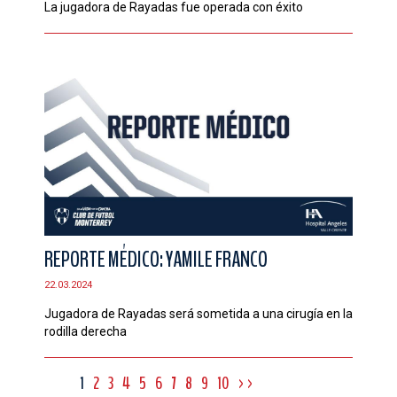
La jugadora de Rayadas fue operada con éxito
REPORTE MÉDICO: YAMILE FRANCO
22.03.2024
Jugadora de Rayadas será sometida a una cirugía en la
rodilla derecha
1
2
3
4
5
6
7
8
9
10
>>