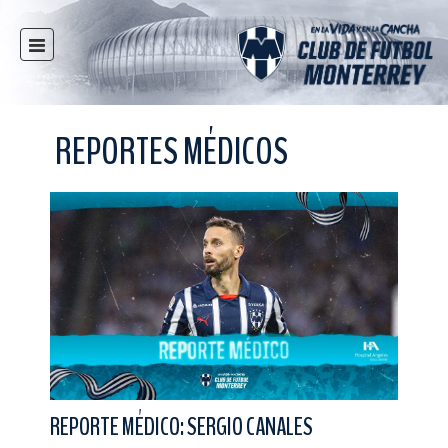
INICIO
NOTICIAS
REPORTES MÉDICOS
CLUB
MULTIMEDIA
RAYADOS
RAYADAS
FUERZAS BÁSICAS
RESPONSABILIDAD SOCIAL
TAQUILLA
TIENDA
ESTADIO
REPORTE MÉDICO: SERGIO CANALES
PRENSA