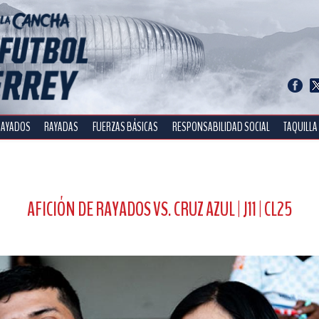
RAYADOS
RAYADAS
FUERZAS BÁSICAS
RESPONSABILIDAD SOCIAL
TAQUILLA
AFICIÓN DE RAYADOS VS. CRUZ AZUL | J11 | CL25