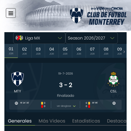
INICIO
NOTICIAS
CLUB
MULTIMEDIA
RAYADOS
RAYADAS
FUERZAS BÁSICAS
RESPONSABILIDAD SOCIAL
TAQUILLA
TIENDA
ESTADIO
PRENSA