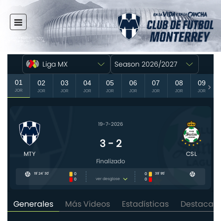
INICIO
NOTICIAS
CLUB
MULTIMEDIA
RAYADOS
RAYADAS
FUERZAS BÁSICAS
RESPONSABILIDAD SOCIAL
TAQUILLA
TIENDA
ESTADIO
PRENSA