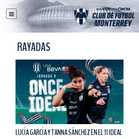
INICIO
NOTICIAS
RAYADAS
CLUB
MULTIMEDIA
RAYADOS
RAYADAS
FUERZAS BÁSICAS
RESPONSABILIDAD SOCIAL
TAQUILLA
TIENDA
ESTADIO
LUCÍA GARCÍA Y TANNA SÁNCHEZ EN EL 11 IDEAL
PRENSA