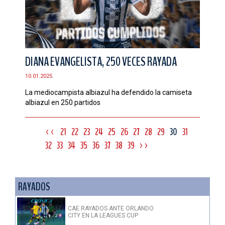
DIANA EVANGELISTA, 250 VECES RAYADA
10.01.2025
La mediocampista albiazul ha defendido la camiseta
albiazul en 250 partidos
<<
21
22
23
24
25
26
27
28
29
30
31
32
33
34
35
36
37
38
39
>>
RAYADOS
CAE RAYADOS ANTE ORLANDO
CITY EN LA LEAGUES CUP