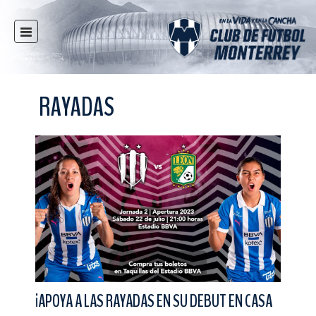
INICIO
NOTICIAS
RAYADAS
CLUB
MULTIMEDIA
RAYADOS
RAYADAS
FUERZAS BÁSICAS
RESPONSABILIDAD SOCIAL
TAQUILLA
TIENDA
ESTADIO
¡APOYA A LAS RAYADAS EN SU DEBUT EN CASA
PRENSA