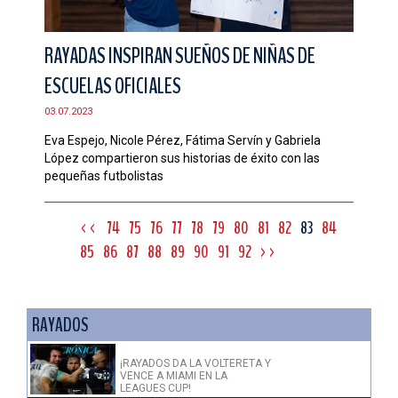
RAYADAS INSPIRAN SUEÑOS DE NIÑAS DE
ESCUELAS OFICIALES
03.07.2023
Eva Espejo, Nicole Pérez, Fátima Servín y Gabriela
López compartieron sus historias de éxito con las
pequeñas futbolistas
<<
74
75
76
77
78
79
80
81
82
83
84
85
86
87
88
89
90
91
92
>>
RAYADOS
¡RAYADOS DA LA VOLTERETA Y
VENCE A MIAMI EN LA
LEAGUES CUP!