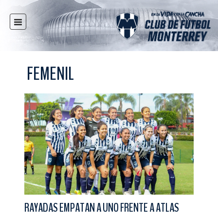
INICIO
NOTICIAS
FEMENIL
CLUB
MULTIMEDIA
RAYADOS
RAYADAS
FUERZAS BÁSICAS
RESPONSABILIDAD SOCIAL
TAQUILLA
TIENDA
ESTADIO
RAYADAS EMPATAN A UNO FRENTE A ATLAS
PRENSA