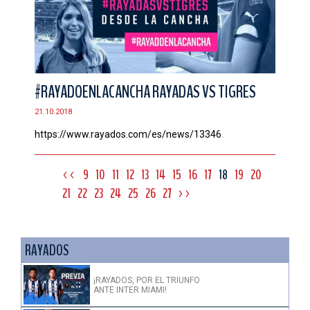
#RAYADOENLACANCHA RAYADAS VS TIGRES
21.10.2018
https://www.rayados.com/es/news/13346
<<
9
10
11
12
13
14
15
16
17
18
19
20
21
22
23
24
25
26
27
>>
RAYADOS
¡RAYADOS, POR EL TRIUNFO
ANTE INTER MIAMI!