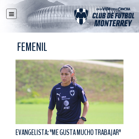
INICIO
NOTICIAS
FEMENIL
CLUB
MULTIMEDIA
RAYADOS
RAYADAS
FUERZAS BÁSICAS
RESPONSABILIDAD SOCIAL
TAQUILLA
TIENDA
ESTADIO
EVANGELISTA: "ME GUSTA MUCHO TRABAJAR"
PRENSA