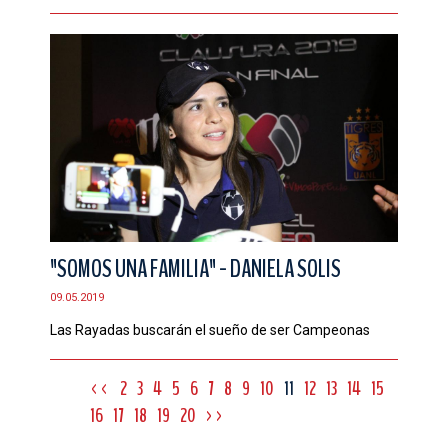
"SOMOS UNA FAMILIA" - DANIELA SOLIS
09.05.2019
Las Rayadas buscarán el sueño de ser Campeonas
<<
2
3
4
5
6
7
8
9
10
11
12
13
14
15
16
17
18
19
20
>>