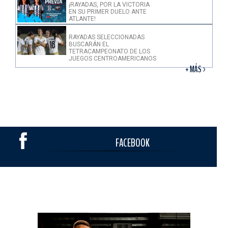
¡RAYADAS, POR LA VICTORIA
EN SU PRIMER DUELO ANTE
ATLANTE!
RAYADAS SELECCIONADAS
BUSCARÁN EL
TETRACAMPEONATO DE LOS
JUEGOS CENTROAMERICANOS
+ MÁS >
FACEBOOK