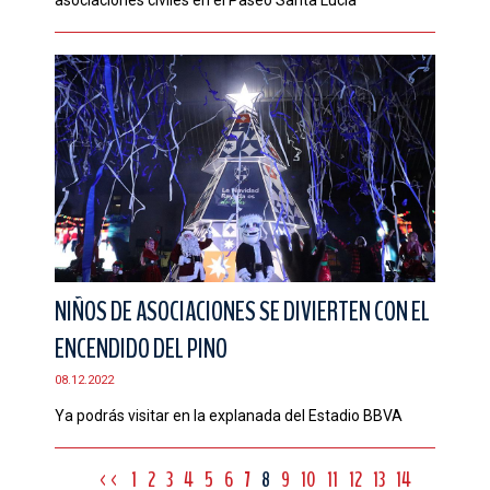
NIÑOS DE ASOCIACIONES SE DIVIERTEN CON EL
ENCENDIDO DEL PINO
08.12.2022
Ya podrás visitar en la explanada del Estadio BBVA
<<
1
2
3
4
5
6
7
8
9
10
11
12
13
14