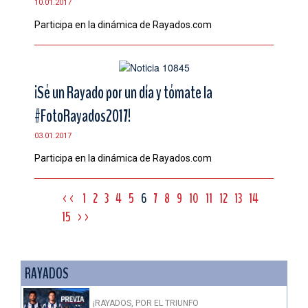
10.01.2017
Participa en la dinámica de Rayados.com
¡Sé un Rayado por un día y tómate la
#FotoRayados2017!
03.01.2017
Participa en la dinámica de Rayados.com
<<
1
2
3
4
5
6
7
8
9
10
11
12
13
14
15
>>
RAYADOS
¡RAYADOS, POR EL TRIUNFO