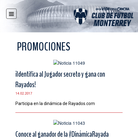
INICIO
NOTICIAS
PROMOCIONES
CLUB
MULTIMEDIA
RAYADOS
¡Identifica al Jugador secreto y gana con
RAYADAS
Rayados!
FUERZAS BÁSICAS
14.02.2017
RESPONSABILIDAD SOCIAL
Participa en la dinámica de Rayados.com
TAQUILLA
TIENDA
ESTADIO
Conoce al ganador de la #DinámicaRayada
PRENSA