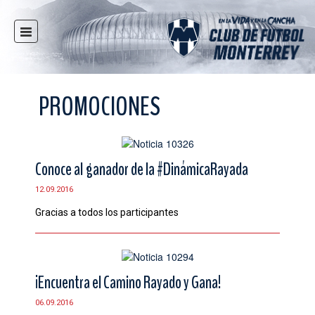
INICIO
NOTICIAS
PROMOCIONES
CLUB
MULTIMEDIA
RAYADOS
Conoce al ganador de la #DinámicaRayada
RAYADAS
12.09.2016
FUERZAS BÁSICAS
Gracias a todos los participantes
RESPONSABILIDAD SOCIAL
TAQUILLA
TIENDA
¡Encuentra el Camino Rayado y Gana!
ESTADIO
06.09.2016
PRENSA