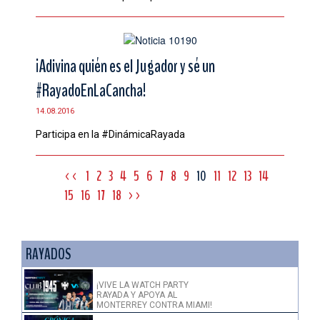
¡Adivina quién es el Jugador y sé un
#RayadoEnLaCancha!
14.08.2016
Participa en la #DinámicaRayada
<<
1
2
3
4
5
6
7
8
9
10
11
12
13
14
15
16
17
18
>>
RAYADOS
¡VIVE LA WATCH PARTY
RAYADA Y APOYA AL
MONTERREY CONTRA MIAMI!