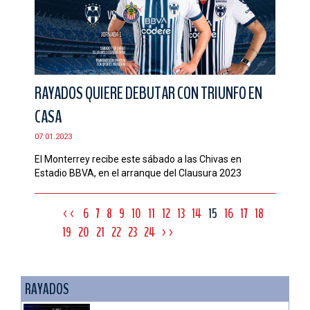
RAYADOS QUIERE DEBUTAR CON TRIUNFO EN
CASA
07.01.2023
El Monterrey recibe este sábado a las Chivas en
Estadio BBVA, en el arranque del Clausura 2023
<<
6
7
8
9
10
11
12
13
14
15
16
17
18
19
20
21
22
23
24
>>
RAYADOS