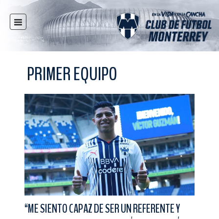
INICIO
NOTICIAS
PRIMER EQUIPO
CLUB
MULTIMEDIA
RAYADOS
RAYADAS
FUERZAS BÁSICAS
RESPONSABILIDAD SOCIAL
TAQUILLA
TIENDA
ESTADIO
“ME SIENTO CAPAZ DE SER UN REFERENTE Y
PRENSA