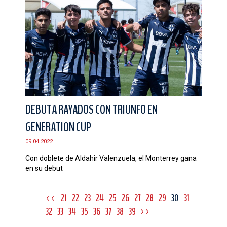
DEBUTA RAYADOS CON TRIUNFO EN
GENERATION CUP
09.04.2022
Con doblete de Aldahir Valenzuela, el Monterrey gana
en su debut
<<
21
22
23
24
25
26
27
28
29
30
31
32
33
34
35
36
37
38
39
>>