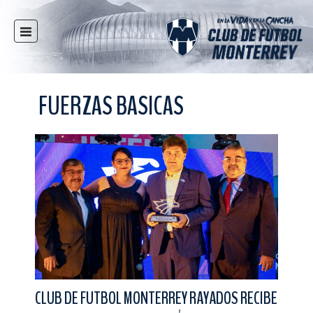
INICIO
NOTICIAS
FUERZAS BASICAS
CLUB
MULTIMEDIA
RAYADOS
RAYADAS
FUERZAS BÁSICAS
RESPONSABILIDAD SOCIAL
TAQUILLA
TIENDA
ESTADIO
CLUB DE FUTBOL MONTERREY RAYADOS RECIBE
PRENSA