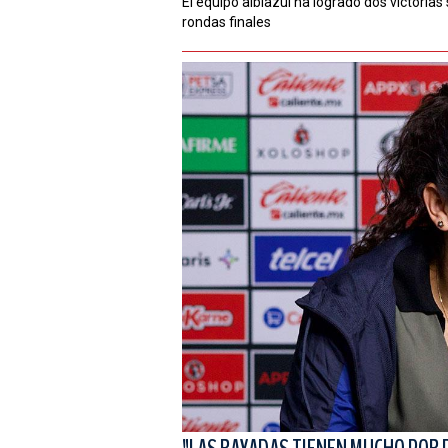
El equipo albiazul ha logrado dos victoria
rondas finales