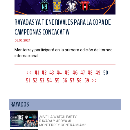
RAYADAS YA TIENE RIVALES PARA LA COPA DE
CAMPEONAS CONCACAF W
06.06.2024
Monterrey participará en la primera edición del torneo
internacional
<<
41
42
43
44
45
46
47
48
49
50
51
52
53
54
55
56
57
58
59
>>
RAYADOS
¡VIVE LA WATCH PARTY
RAYADA Y APOYA AL
MONTERREY CONTRA MIAMI!