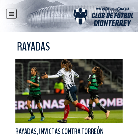
INICIO
NOTICIAS
RAYADAS
CLUB
MULTIMEDIA
RAYADOS
RAYADAS
FUERZAS BÁSICAS
RESPONSABILIDAD SOCIAL
TAQUILLA
TIENDA
ESTADIO
RAYADAS, INVICTAS CONTRA TORREÓN
PRENSA