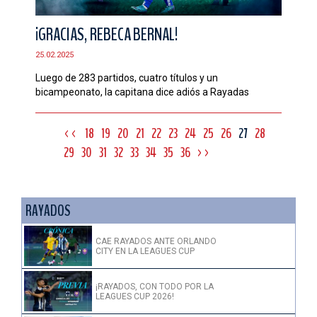
¡GRACIAS, REBECA BERNAL!
25.02.2025
Luego de 283 partidos, cuatro títulos y un
bicampeonato, la capitana dice adiós a Rayadas
<<
18
19
20
21
22
23
24
25
26
27
28
29
30
31
32
33
34
35
36
>>
RAYADOS
CAE RAYADOS ANTE ORLANDO
CITY EN LA LEAGUES CUP
¡RAYADOS, CON TODO POR LA
LEAGUES CUP 2026!