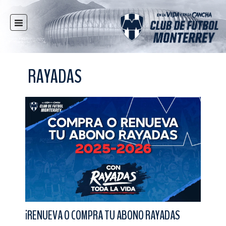
INICIO
NOTICIAS
RAYADAS
CLUB
MULTIMEDIA
RAYADOS
RAYADAS
FUERZAS BÁSICAS
RESPONSABILIDAD SOCIAL
TAQUILLA
TIENDA
ESTADIO
¡RENUEVA O COMPRA TU ABONO RAYADAS
PRENSA