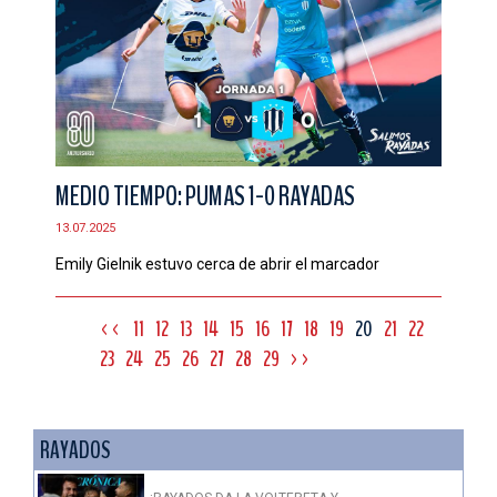
MEDIO TIEMPO: PUMAS 1-0 RAYADAS
13.07.2025
Emily Gielnik estuvo cerca de abrir el marcador
<<
11
12
13
14
15
16
17
18
19
20
21
22
23
24
25
26
27
28
29
>>
RAYADOS